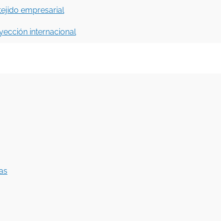
tejido empresarial
ección internacional
as